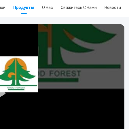
мой
Продукты
О Нас
Свяжитесь С Нами
Новости