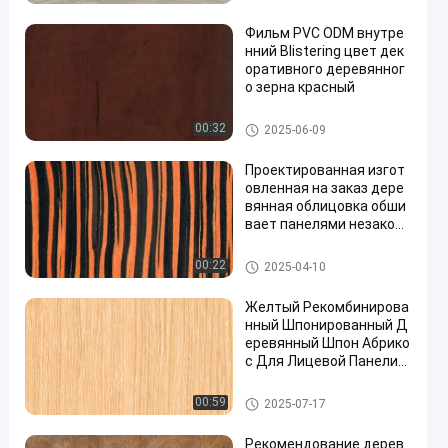
а X6233(4)/X6223/X6523
древесины
(4)/X8033/X8033(4)
Фильм PVC ODM внутре
нний Blistering цвет дек
оративного деревянног
о зерна красный
Фильм PVC декоративный
00:32
2025-06-09
Проектированная изгот
овленная на заказ дере
вянная облицовка обши
вает панелями незаконн
ую текстуру для ISO укр
ашения
Проектированная облицовка
00:22
2025-04-10
древесины
Желтый Рекомбинирова
нный Шпонированный Д
еревянный Шпон Абрико
с Для Лицевой Панели
Шкафа 044S/67/024C/24
4/8313
Проектированная облицовка
00:59
2025-07-17
древесины
Рекомендование дерев