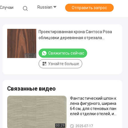
Russian
Случаи
Отправить запрос
Проектированная крона Сантоса Роза
облицовки деревянная отрезала
подгонянное обслуживание
Свяжитесь сейчас
Узнайте больше
Связанные видео
Фантастический шпон к
лена фигурного, ширина
64 см, для стеновых пан
елей отделки отелей, им
итация натурального вы
сококачественного клен
Проектированная облицовка
00:29
2025-07-17