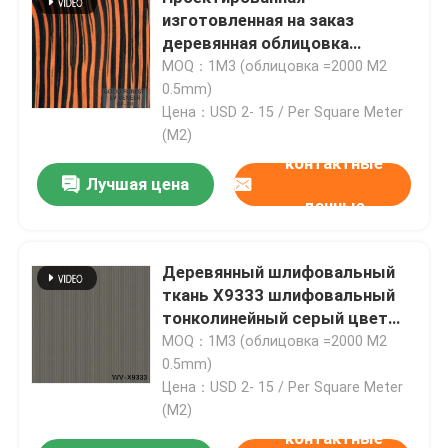
изготовленная на заказ
деревянная облицовка
обшивает панелями
MOQ：1M3 (облицовка =2000 M2
незаконную текстуру для ISO
0.5mm)
украшения
Цена：USD 2- 15 / Per Square Meter
(M2)
контактные
Лучшая цена
данные
Деревянный шлифовальный
ткань X9333 шлифовальный
тонколинейный серый цвет
2050-3200 мм
MOQ：1M3 (облицовка =2000 M2
0.5mm)
Цена：USD 2- 15 / Per Square Meter
(M2)
контактные