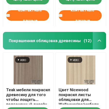
e. - европейский
контактные
контактные
данные
данные
Покрашенная облицовка древесины
(12)
Teak мебели покрасил
Цвет Nicewood
древесину для того
покрасил листы
чтобы лощить
облицовки для
подгонянный дизайн
Wallcovering/мебели