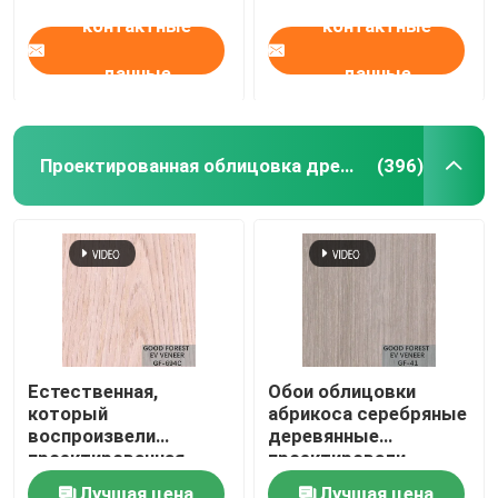
бамбуковую
контактные
контактные
данные
данные
Проектированная облицовка древесины
(396)
Естественная,
Обои облицовки
который
абрикоса серебряные
воспроизвели
деревянные
проектированная
проектировали
древесина лощит дуб
вертикальное зерно
Лучшая цена
Лучшая цена