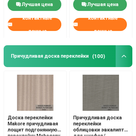
цвета современный
Лучшая цена
Лучшая цена
контактные
контактные
данные
данные
Причудливая доска переклейки
(100)
Доска переклейки
Причудливая доска
Makore причудливая
переклейки
лощит подгонянную
облицовки эвкалипта
переклейку Mahogany
для шкафов/