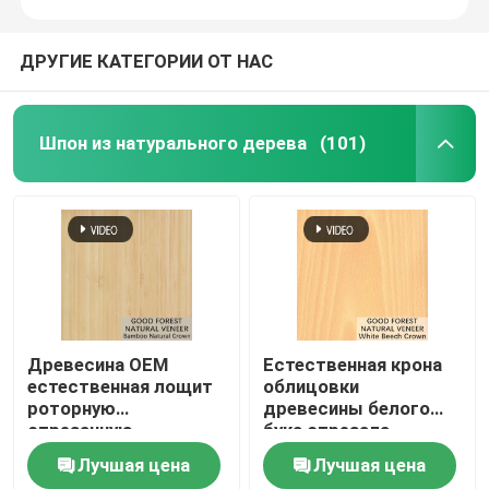
ДРУГИЕ КАТЕГОРИИ ОТ НАС
Шпон из натурального дерева
(101)
Древесина OEM
Естественная крона
естественная лощит
облицовки
роторную
древесины белого
отрезанную
бука отрезала
облицовку мебели
подгонянное
Лучшая цена
Лучшая цена
естественную
обслуживание