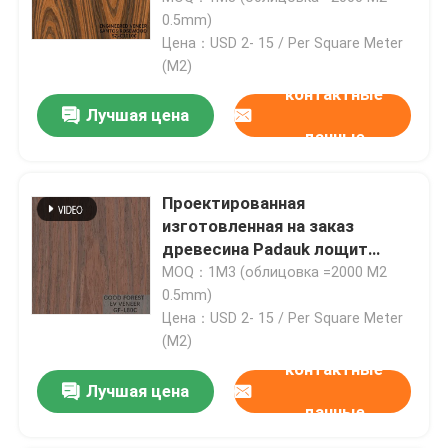
для для кабинета лица SZ-
0.5mm)
254C / 1010C / 1325C
Цена：USD 2- 15 / Per Square Meter
Экскурсия по заводу
(M2)
контактные
Лучшая цена
Контроль качества
данные
Свяжитесь с нами
Проектированная
изготовленная на заказ
Новости
древесина Padauk лощит
воспроизвели декоративное,
MOQ：1M3 (облицовка =2000 M2
который
0.5mm)
Случаи
Цена：USD 2- 15 / Per Square Meter
(M2)
контактные
Запросите цитату
Лучшая цена
данные
Шпон из натурального дерева