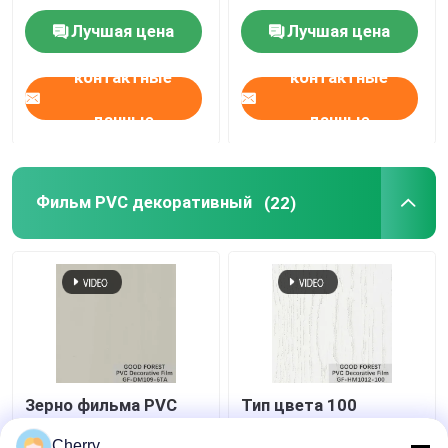
Sapele
изготовленной на
Лучшая цена
Лучшая цена
заказ мебели
контактные
контактные
данные
данные
Фильм PVC декоративный
(22)
Зерно фильма PVC
Тип цвета 100
волдыря жемчуга
декоративного зерна
декоративное для
фильма волдыря PVC
Cherry