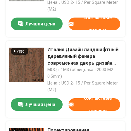
Цена：USD 2- 15 / Per Square Meter
(M2)
контактные
Лучшая цена
данные
Италия Дизайн ландшафтный
деревянный фанера
современная дверь дизайн
длина на заказ 2050-3200 мм
MOQ：1M3 (облицовка =2000 M2
X8933C
0.5mm)
Цена：USD 2- 15 / Per Square Meter
(M2)
контактные
Лучшая цена
данные
Проектированная