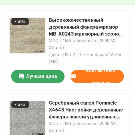
Высококачественный
деревянный фанера мрамор
MB-X0243 мраморный зерно
0,15-1,0 мм толщина для
MOQ：1M3 (облицовка =2000 M2
декорации
0.5mm)
Цена：USD 2- 15 / Per Square Meter
(M2)
контактные
Лучшая цена
данные
Серебряный сапел Pommele
X4643 Настройки деревянные
фанеры панели удлиненные
размер 2800-3100 мм для
MOQ：1M3 (облицовка =2000 M2
двери
0.5mm)