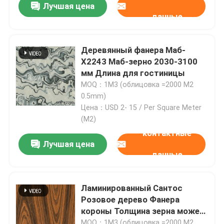
Лучшая цена
данные
Деревянный фанера Маб-
X2243 Маб-зерно 2030-3100
мм Длина для гостиницы
MOQ：1M3 (облицовка =2000 M2
0.5mm)
Цена：USD 2- 15 / Per Square Meter
(M2)
контактные
Лучшая цена
данные
Домой
Ламинированный Сантос
Продукты
Розовое дерево Фанера
короны Толщина зерна может
О нас
быть настроена 0.15-1.8 мм
MOQ：1M3 (облицовка =2000 M2