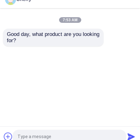
строительных
деревянного чистый
материалов
Лучшая цена
Лучшая цена
7:53 AM
контактные
контактные
Good day, what product are you looking 
for?
данные
данные
Осмотрите больше
Главная страница
Карта сайта
контактные данные
Desktop Site
Карта сайта
Privacy Policy
Качество
Шпон из натурального дерева
Китайская фабрика.Copyright © 2026
Guangdong Great Forest New Decoration