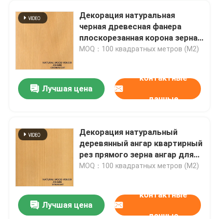
Декорация натуральная
Проектированная облицовка древесины
черная древесная фанера
плоскорезанная корона зерна
0,18-0,55 мм толщина
MOQ：100 квадратных метров (M2)
Покрашенная облицовка древесины
контактные
Причудливая доска переклейки
Лучшая цена
данные
Фильм PVC декоративный
Декорация натуральный
деревянный ангар квартирный
Фильм PP декоративный
рез прямого зерна ангар для
дверей и окон
MOQ：100 квадратных метров (M2)
ориентированная доска стренги
контактные
Лучшая цена
данные