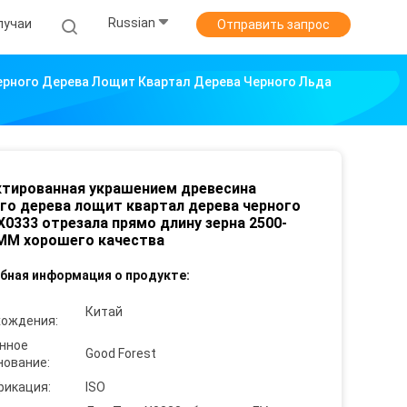
Russian
лучаи
Отправить запрос
рного Дерева Лощит Квартал Дерева Черного Льда
тированная украшением древесина
го дерева лощит квартал дерева черного
X0333 отрезала прямо длину зерна 2500-
MM хорошего качества
бная информация о продукте:
Китай
хождения:
нное
Good Forest
нование:
фикация:
ISO