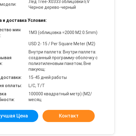
Лед Tree-X0333 облицовки EV
 модели:
Черное дерево-черный
а и доставка Условия:
ество мин
1M3 (облицовка =2000 M2 0.5mm)
:
USD 2- 15 / Per Square Meter (M2)
Внутри паллета: Внутри паллета:
вывая
созданный программу-оболочку с
и:
полиэтиленовым пакетом; Вне
пакующ:
 доставки:
15-45 дней работы
ия оплаты:
L/C, T/T
вка
100000 квадратный метр) (M2/
бности:
месяц
учшая Цена
Контакт