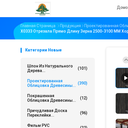
Домо
Главная Страница
Продукция
Проектированная Обл
X0333 Отрезала Прямо Длину Зерна 2500-3100 MM Хо
Категории Новые
Шпон Из Натурального
(101)
Дерева...
Проектированная
(390)
Облицовка Древесины...
Покрашенная
(12)
Облицовка Древесины...
Причудливая Доска
(96)
Переклейки...
Фильм PVC
(22)