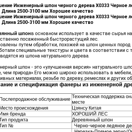
шение Инженерный шпон черного дерева X0333 Черное л
о Длина 2500-3100 мм Хорошее качество
шение Инженерный шпон черного дерева X0333 Черное л
о Длина 2500-3100 мм Хорошее качество
в основном использует в качестве сырья 
вянный шпон
ственно посаженный быстрорастущий лес.
овлены путем обработки, похожей на шпон ценных пород 
ботали специальные текстуры и цвета в соответствии с 
водятся из шпона натурального дерева.
ерный шпон - это «улучшенная версия» натурального шпо
, чем природа».Его можно широко использовать в мебели, о
ивных материалах, резьбе по дереву, ремеслах и других об
ание и спецификация фанеры из инженерной др
Техническая поддержка он
Послепродажное обслуживание
месте
Место происхождения
Цзянсу Китая
Имя бренда
ХОРОШИЙ ЛЕС
Тип продукта
Деревянный шпон
Черно-черное ледяное д
Тип №
Нарезка
-
Прямое зерно/Q