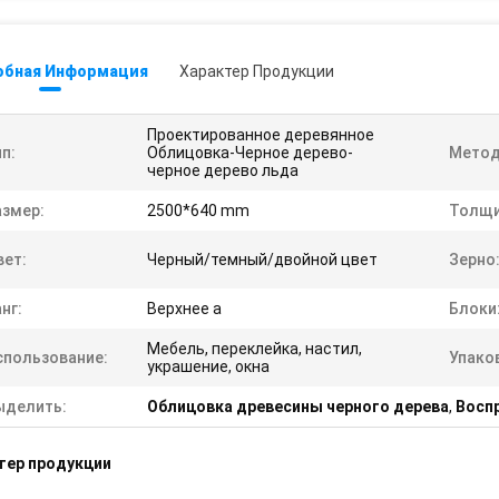
обная Информация
Характер Продукции
Проектированное деревянное
п:
Облицовка-Черное дерево-
Метод
черное дерево льда
азмер:
2500*640 mm
Толщи
вет:
Черный/темный/двойной цвет
Зерно
нг:
Верхнее a
Блоки
Мебель, переклейка, настил,
спользование:
Упако
украшение, окна
ыделить:
Облицовка древесины черного дерева
,
Восп
тер продукции