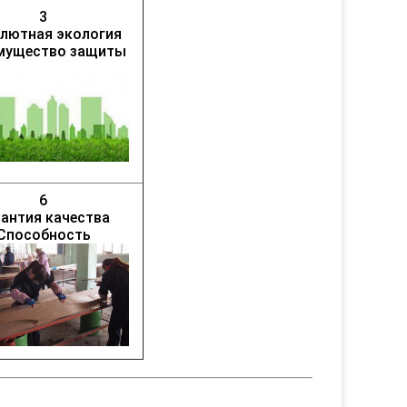
3
лютная экология
мущество защиты
6
рантия качества
Способность