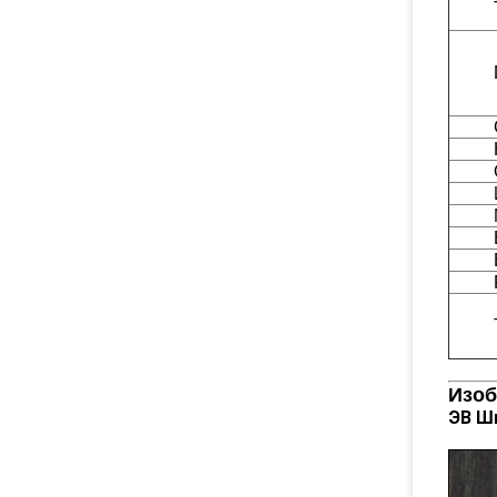
Изоб
ЭВ Шп