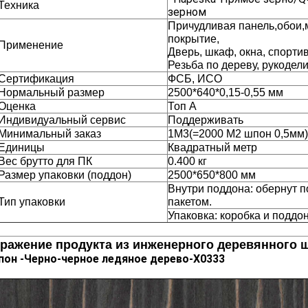
Техника
зерном
Причудливая панель,обои,
покрытие,
Применение
Дверь, шкаф, окна, спорт
Резьба по дереву, рукоделие
Сертификация
ФСБ, ИСО
Нормальный размер
2500*640*0,15-0,55 мм
Оценка
Топ А
Индивидуальный сервис
Поддерживать
Минимальный заказ
1M3(=2000 M2 шпон 0,5мм)
Единицы
Квадратный метр
Вес брутто для ПК
0.400 кг
Размер упаковки (поддон)
2500*650*800 мм
Внутри поддона: обернут 
Тип упаковки
пакетом.
Упаковка: коробка и поддо
ражение продукта из инженерного деревянного 
он -
Черно-черное ледяное дерево-X0333