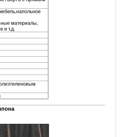
мебель,напольное
ивные материалы,
 и т.д.
полиэтиленовым
н
шпона