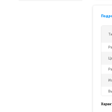
Подр
Ти
Р
Ц
Ра
И
В
Харак