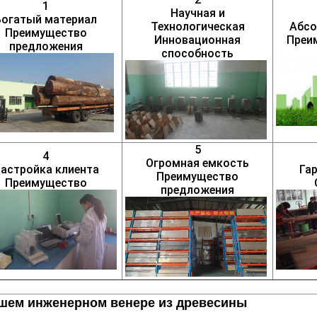
1
Научная и
Богатый материал
Технологическая
Абсо
Преимущество
Инновационная
Преи
предложения
способность
5
4
Огромная емкость
астройка клиента
Га
Преимущество
Преимущество
предложения
шем инженерном венере из древесины