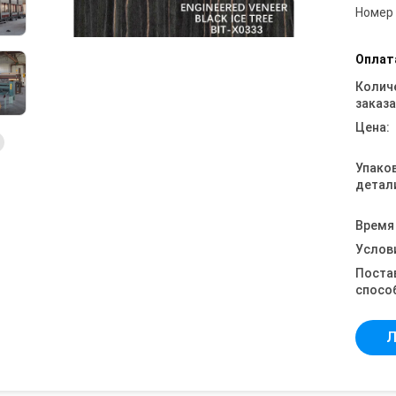
Номер
Оплат
Колич
заказа
Цена:
Упако
детал
Время
Услов
Поста
спосо
Л