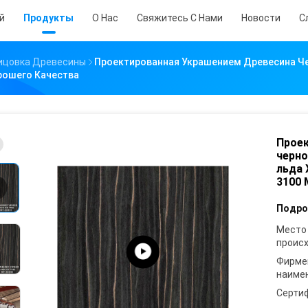
й
Продукты
О Нас
Свяжитесь С Нами
Новости
С
ицовка Древесины
Проектированная Украшением Древесина Че
рошего Качества
Проек
черно
льда 
3100 
Подро
Место
проис
Фирме
наиме
Серти