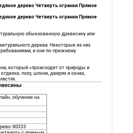
едяное дерево Четверть огранки Прямое
едяное дерево Четверть огранки Прямое
натуральную обыкновенную древесину или
натурального дерева. Некоторые из них
требованиями, и они по-прежнему
на, который «происходит от природы и
тделке, полу, шпоне, дверях и окнах,
ластях.
евесины
лайн, обучение на
ерево-X0333
четверть с прямым