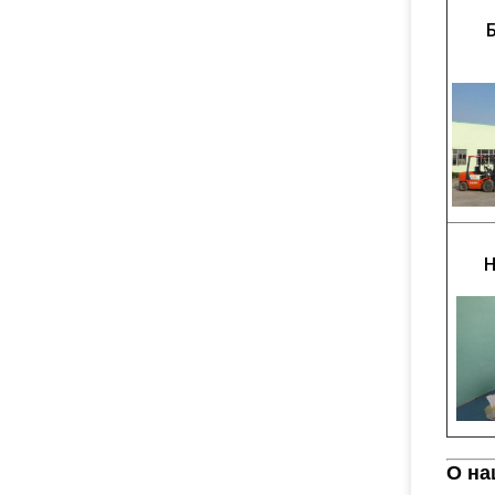
Н
О на