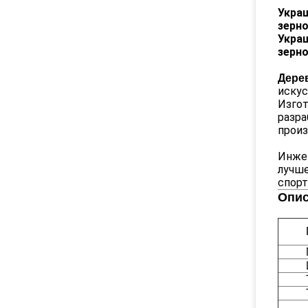
Укра
зерн
Укра
зерн
Дере
искус
Изгот
разра
произ
Инжен
лучше
спорт
Опис