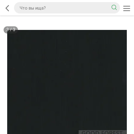
3
/
3