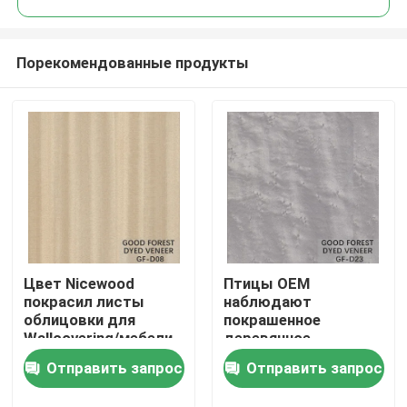
Порекомендованные продукты
Цвет Nicewood
Птицы OEM
Домой
покрасил листы
наблюдают
облицовки для
покрашенное
Wallcovering/мебели
деревянное
Продукты
изготовление на
Отправить запрос
Отправить запрос
заказ цвета зерна
узелка облицовки
О нас