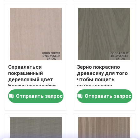
Экскурсия по заводу
Контроль качества
Свяжитесь с нами
Справляться
Зерно покрасило
покрашенный
древесину для того
Новости
деревянный цвет
чтобы лощить
Брауна переклейки
естественное
облицовки/
американское
Отправить запрос
Отправить запрос
Случаи
облицовки Wenge
отбеливание
облицовки дуба
Запросите цитату
Шпон из натурального дерева