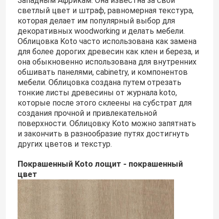
Западным Африкам. Она известна за свои
светлый цвет и штраф, равномерная текстура,
которая делает им популярный выбор для
Проектированная облицовка древесины
декоративных woodworking и делать мебели.
Облицовка Koto часто использована как замена
для более дорогих древесин как клен и береза, и
Покрашенная облицовка древесины
она обыкновенно использована для внутренних
обшивать панелями, cabinetry, и компонентов
мебели. Облицовка создана путем отрезать
Причудливая доска переклейки
тонкие листы древесины от журнала koto,
которые после этого склеены на субстрат для
создания прочной и привлекательной
Фильм PVC декоративный
поверхности. Облицовку Koto можно запятнать
и закончить в разнообразие путях достигнуть
других цветов и текстур.
Фильм PP декоративный
Покрашенный Koto лощит - покрашенный
цвет
ориентированная доска стренги